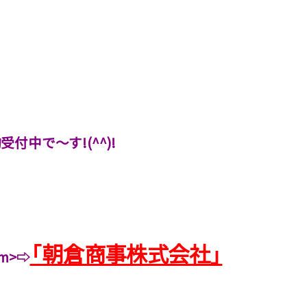
中で～す!(^^)!
「朝倉商事株式会社」
m>⇨