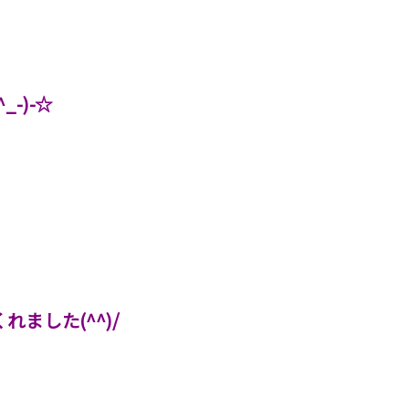
-)-☆
ました(^^)/